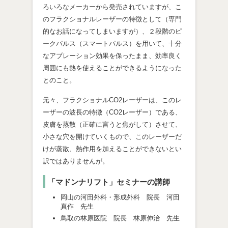
ろいろなメーカーから発売されていますが、こ
のフラクショナルレーザーの特徴として（専門
的なお話になってしまいますが）、２段階のピ
ークパルス（スマートパルス）を用いて、十分
なアブレーション効果を保ったまま、効率良く
周囲にも熱を使えることができるようになった
とのこと。
元々、フラクショナルCO2レーザーは、このレ
ーザーの波長の特徴（CO2レーザー）である、
皮膚を蒸散（正確に言うと焦がして）させて、
小さな穴を開けていくもので、このレーザーだ
けが蒸散、熱作用を加えることができないとい
訳ではありませんが。
「マドンナリフト」セミナーの講師
岡山の河田外科・形成外科 院長 河田
真作 先生
鳥取の林原医院 院長 林原伸治 先生