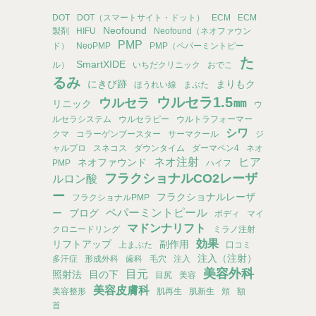
DOT
DOT（スマートサイト・ドット）
ECM
ECM
Neofound
製剤
HIFU
Neofound（ネオファウン
PMP
ド）
NeoPMP
PMP（ペパーミントピー
た
SmartXIDE
ル）
いちだクリニック
おでこ
るみ
にきび跡
まりもク
ほうれい線
まぶた
ウルセラ1.5㎜
ウルセラ
リニック
ウ
ルセラシステム
ウルセラピー
ウルトラフォーマー
シワ
クマ
コラーゲンブースター
サーマクール
ジ
ャルプロ
スネコス
ダウンタイム
ダーマペン4
ネオ
ネオ注射
ヒア
ネオファウンド
PMP
ハイフ
フラクショナルCO2レーザ
ルロン酸
ー
フラクショナルレーザ
フラクショナルPMP
ペパーミントピール
ー
ブログ
ボディ
マイ
マドンナリフト
クロニードリング
ミラノ注射
効果
リフトアップ
副作用
上まぶた
口コミ
注入（注射）
多汗症
形成外科
歯科
毛穴
注入
美容外科
目元
照射法
目の下
目尻
美容
美容皮膚科
美容整形
肌再生
肌新生
頬
額
首