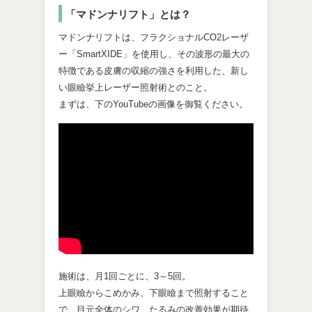
「マドンナリフト」とは？
マドンナリフトは、フラクショナルCO2レーザ
ー「SmartXIDE」を使用し、その波形の最大の
特徴である皮膚の収縮の強さを利用した、新し
い眼瞼挙上レーザー照射術とのこと。
まずは、下のYouTubeの画像を御覧ください。
施術は、月1回ごとに、3～5回。
上眼瞼からこめかみ、下眼瞼まで照射すること
で、目元全体のシワ、たるみの改善効果が期待