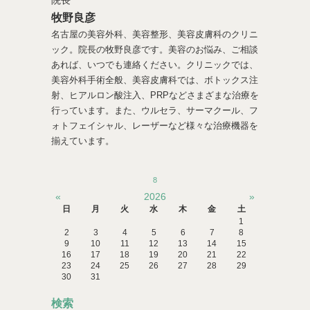
牧野良彦
名古屋の美容外科、美容整形、美容皮膚科のクリニ
ック。院長の牧野良彦です。美容のお悩み、ご相談
あれば、いつでも連絡ください。クリニックでは、
美容外科手術全般、美容皮膚科では、ボトックス注
射、ヒアルロン酸注入、PRPなどさまざまな治療を
行っています。また、ウルセラ、サーマクール、フ
ォトフェイシャル、レーザーなど様々な治療機器を
揃えています。
8
«
2026
»
日
月
火
水
木
金
土
1
2
3
4
5
6
7
8
9
10
11
12
13
14
15
16
17
18
19
20
21
22
23
24
25
26
27
28
29
30
31
検索