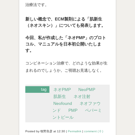
治療法です。
新しい概念で、ECM製剤による「肌新生
（ネオスキン）」についても発表します。
今回、私が作成した「ネオPMP」のプロト
コル、マニュアルを日本初公開いたしま
す。
コンビネーション治療で、どのような効果が生
まれるのでしょうか。ご視聴お見逃しなく。
tag
ネオPMP
NeoPMP
肌新生
ネオ注射
Neofound
ネオファウ
ンド
PMP
ペパーミ
ントピール
Posted by 牧野良彦 at
12:30
|
Permalink
|
comment ( 0 )