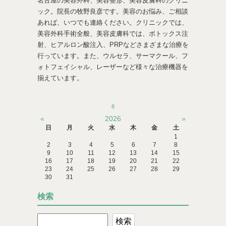
名古屋の美容外科、美容整形、美容皮膚科のクリニ
ック。院長の牧野良彦です。美容のお悩み、ご相談
あれば、いつでも連絡ください。クリニックでは、
美容外科手術全般、美容皮膚科では、ボトックス注
射、ヒアルロン酸注入、PRPなどさまざまな治療を
行っています。また、ウルセラ、サーマクール、フ
ォトフェイシャル、レーザーなど様々な治療機器を
揃えています。
8
«
2026
»
日
月
火
水
木
金
土
1
2
3
4
5
6
7
8
9
10
11
12
13
14
15
16
17
18
19
20
21
22
23
24
25
26
27
28
29
30
31
検索