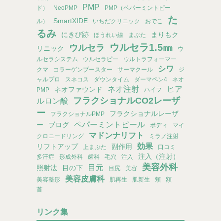
PMP
ド）
NeoPMP
PMP（ペパーミントピー
た
SmartXIDE
ル）
いちだクリニック
おでこ
るみ
にきび跡
まりもク
ほうれい線
まぶた
ウルセラ1.5㎜
ウルセラ
リニック
ウ
ルセラシステム
ウルセラピー
ウルトラフォーマー
シワ
クマ
コラーゲンブースター
サーマクール
ジ
ャルプロ
スネコス
ダウンタイム
ダーマペン4
ネオ
ネオ注射
ヒア
ネオファウンド
PMP
ハイフ
フラクショナルCO2レーザ
ルロン酸
ー
フラクショナルレーザ
フラクショナルPMP
ペパーミントピール
ー
ブログ
ボディ
マイ
マドンナリフト
クロニードリング
ミラノ注射
効果
リフトアップ
副作用
上まぶた
口コミ
注入（注射）
多汗症
形成外科
歯科
毛穴
注入
美容外科
目元
照射法
目の下
目尻
美容
美容皮膚科
美容整形
肌再生
肌新生
頬
額
首
リンク集