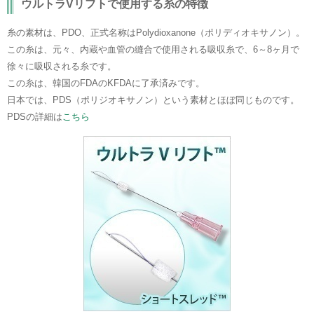
ウルトラVリフトで使用する糸の特徴
糸の素材は、PDO、正式名称はPolydioxanone（ポリディオキサノン）。
この糸は、元々、内蔵や血管の縫合で使用される吸収糸で、6～8ヶ月で
徐々に吸収される糸です。
この糸は、韓国のFDAのKFDAに了承済みです。
日本では、PDS（ポリジオキサノン）という素材とほぼ同じものです。
PDSの詳細は
こちら