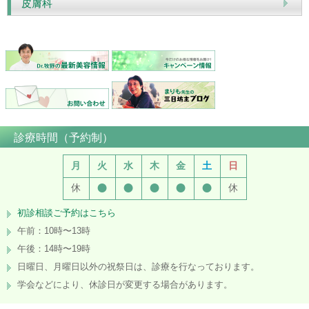
皮膚科
診療時間（予約制）
月
火
水
木
金
土
日
●
●
●
●
●
休
休
初診相談ご予約はこちら
午前：10時〜13時
午後：14時〜19時
日曜日、月曜日以外の祝祭日は、診療を行なっております。
学会などにより、休診日が変更する場合があります。