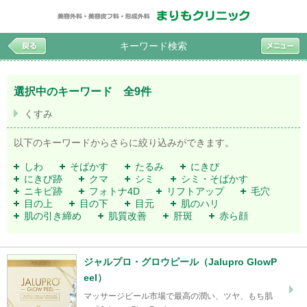
キーワード検索
選択中のキーワード 全9件
くすみ
以下のキーワードからさらに絞り込みができます。
しわ
そばかす
たるみ
にきび
にきび跡
クマ
シミ
シミ・そばかす
ニキビ跡
フォトナ4D
リフトアップ
毛穴
目の上
目の下
目元
肌のハリ
肌の引き締め
肌質改善
肝斑
赤ら顔
ジャルプロ・グロウピール（Jalupro GlowP
eel）
マッサージピール市場で最高の潤い、ツヤ、もち肌