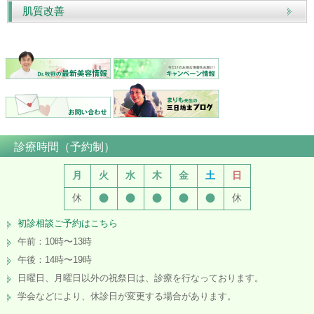
肌質改善
診療時間（予約制）
月
火
水
木
金
土
日
●
●
●
●
●
休
休
初診相談ご予約はこちら
午前：10時〜13時
午後：14時〜19時
日曜日、月曜日以外の祝祭日は、診療を行なっております。
学会などにより、休診日が変更する場合があります。