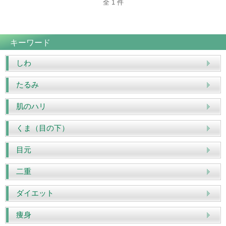
全 1 件
キーワード
しわ
たるみ
肌のハリ
くま（目の下）
目元
二重
ダイエット
痩身