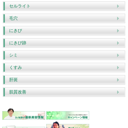
セルライト
毛穴
にきび
にきび跡
シミ
くすみ
肝斑
肌質改善