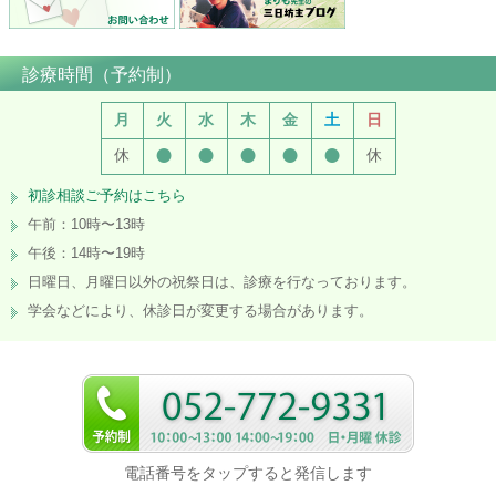
診療時間（予約制）
月
火
水
木
金
土
日
●
●
●
●
●
休
休
初診相談ご予約はこちら
午前：10時〜13時
午後：14時〜19時
日曜日、月曜日以外の祝祭日は、診療を行なっております。
学会などにより、休診日が変更する場合があります。
電話番号をタップすると発信します