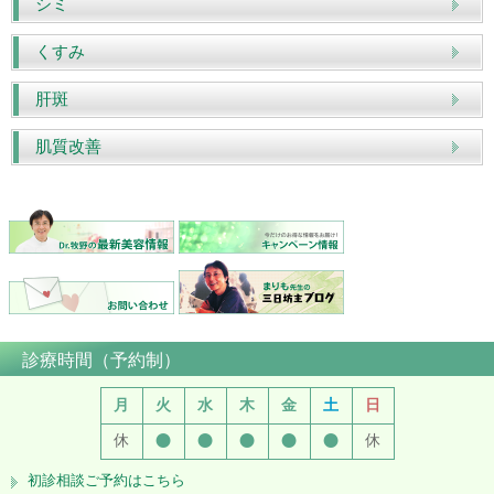
シミ
くすみ
肝斑
肌質改善
診療時間（予約制）
月
火
水
木
金
土
日
●
●
●
●
●
休
休
初診相談ご予約はこちら