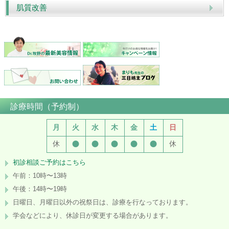
肌質改善
診療時間（予約制）
月
火
水
木
金
土
日
●
●
●
●
●
休
休
初診相談ご予約はこちら
午前：10時〜13時
午後：14時〜19時
日曜日、月曜日以外の祝祭日は、診療を行なっております。
学会などにより、休診日が変更する場合があります。