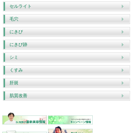
セルライト
毛穴
にきび
にきび跡
シミ
くすみ
肝斑
肌質改善