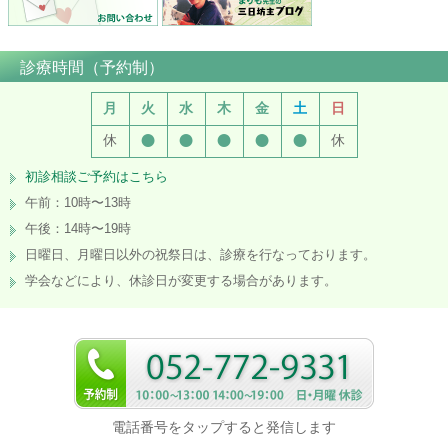
診療時間（予約制）
月
火
水
木
金
土
日
●
●
●
●
●
休
休
初診相談ご予約はこちら
午前：10時〜13時
午後：14時〜19時
日曜日、月曜日以外の祝祭日は、診療を行なっております。
学会などにより、休診日が変更する場合があります。
電話番号をタップすると発信します