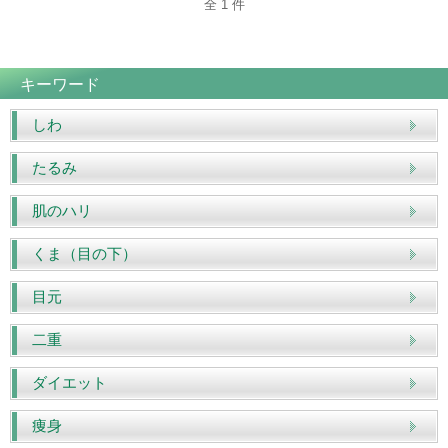
全 1 件
キーワード
しわ
たるみ
肌のハリ
くま（目の下）
目元
二重
ダイエット
痩身