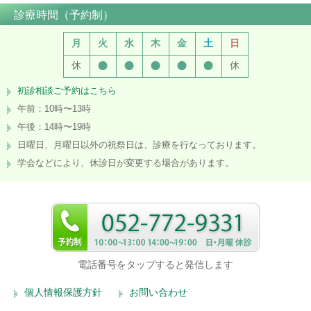
診療時間（予約制）
月
火
水
木
金
土
日
●
●
●
●
●
休
休
初診相談ご予約はこちら
午前：10時〜13時
午後：14時〜19時
日曜日、月曜日以外の祝祭日は、診療を行なっております。
学会などにより、休診日が変更する場合があります。
電話番号をタップすると発信します
個人情報保護方針
お問い合わせ