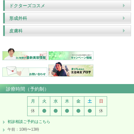
ドクターズコスメ
形成外科
皮膚科
診療時間（予約制）
月
火
水
木
金
土
日
●
●
●
●
●
休
休
初診相談ご予約はこちら
午前：10時〜13時