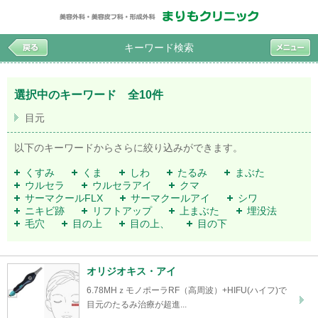
キーワード検索
選択中のキーワード 全10件
目元
以下のキーワードからさらに絞り込みができます。
くすみ
くま
しわ
たるみ
まぶた
ウルセラ
ウルセラアイ
クマ
サーマクールFLX
サーマクールアイ
シワ
ニキビ跡
リフトアップ
上まぶた
埋没法
毛穴
目の上
目の上、
目の下
オリジオキス・アイ
6.78MHｚモノポーラRF（高周波）+HIFU(ハイフ)で
目元のたるみ治療が超進...