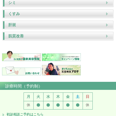
シミ
くすみ
肝斑
肌質改善
診療時間（予約制）
月
火
水
木
金
土
日
●
●
●
●
●
休
休
初診相談ご予約はこちら