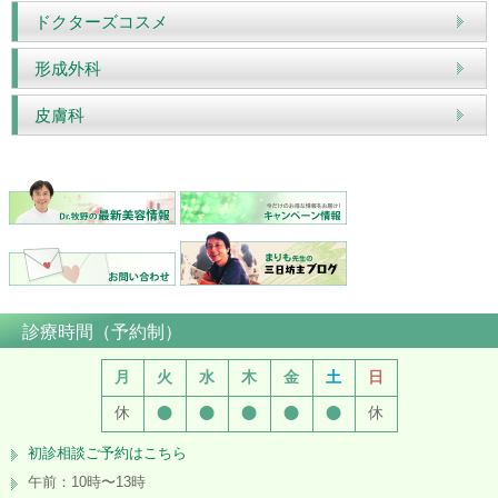
ドクターズコスメ
形成外科
皮膚科
診療時間（予約制）
月
火
水
木
金
土
日
●
●
●
●
●
休
休
初診相談ご予約はこちら
午前：10時〜13時