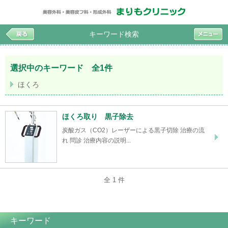
キーワード検索
選択中のキーワード 全1件
ほくろ
ほくろ取り 黒子除去
炭酸ガス（CO2）レーザーによる黒子切除 治療の流
れ 問診 治療内容の説明...
全 1 件
キーワード