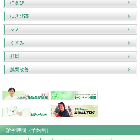
にきび
にきび跡
シミ
くすみ
肝斑
肌質改善
診療時間（予約制）