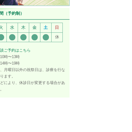
間（予約制）
火
水
木
金
土
日
休
談ご予約はこちら
10時〜13時
14時〜19時
、月曜日以外の祝祭日は、診療を行な
ります。
どにより、休診日が変更する場合があ
。