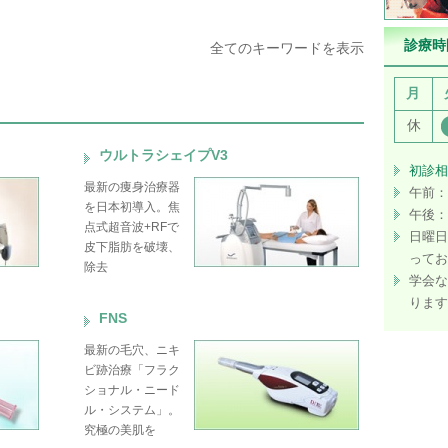
診療時
全てのキーワードを表示
月
休
ウルトラシェイプV3
初診相
最新の痩身治療器
午前：
を日本初導入。焦
午後：
点式超音波+RFで
日曜日
皮下脂肪を破壊、
ってお
除去
学会な
ります
FNS
最新の毛穴、ニキ
ビ跡治療「フラク
ショナル・ニード
ル・システム」。
究極の美肌を