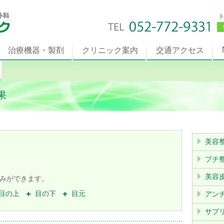
治療機器・製剤
クリニック案内
交通アクセス
果
美容
プチ
美容
みができます。
目の上
目の下
目元
アン
サプ