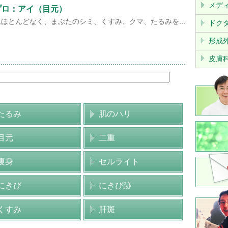
メデ
プロ：アイ（目元）
ほとんどなく、まぶたのシミ、くすみ、クマ、たるみを...
ドク
形成
皮膚
たるみ
肌のハリ
目元
二重
痩身
セルライト
にきび
にきび跡
くすみ
肝斑