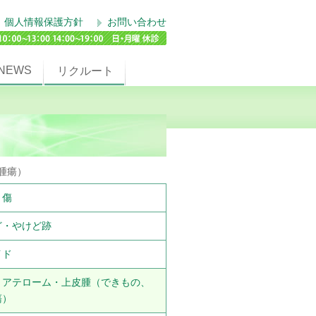
個人情報保護方針
お問い合わせ
NEWS
リクルート
腫瘍）
・傷
ど・やけど跡
イド
・アテローム・上皮腫（できもの、
瘍）