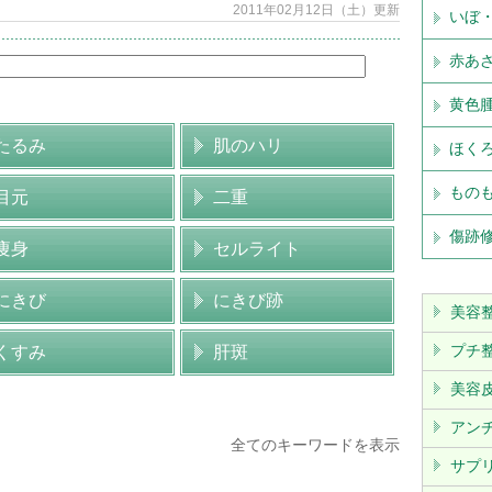
2011年02月12日（土）更新
いぼ
赤あ
黄色
たるみ
肌のハリ
ほく
もの
目元
二重
傷跡
痩身
セルライト
にきび
にきび跡
美容
プチ
くすみ
肝斑
美容
アン
全てのキーワードを表示
サプ