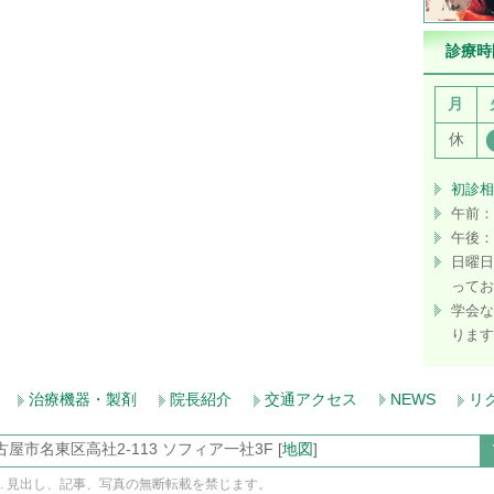
診療時
月
休
初診相
午前：
午後：
日曜日
ってお
学会な
ります
治療機器・製剤
院長紹介
交通アクセス
NEWS
リ
 名古屋市名東区高社2-113 ソフィア一社3F [
地図
]
ghts reserved. 見出し、記事、写真の無断転載を禁じます。