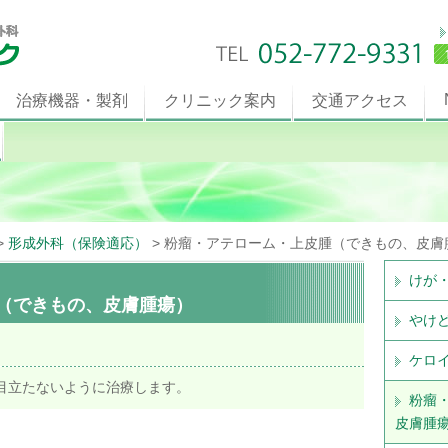
治療機器・製剤
クリニック案内
交通アクセス
>
形成外科（保険適応）
>
粉瘤・アテローム・上皮腫（できもの、皮膚
けが
（できもの、皮膚腫瘍）
やけ
ケロ
目立たないように治療します。
粉瘤
皮膚腫