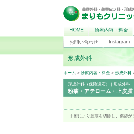
HOME
治療内容・料金
Instagram
お問い合わせ
形成外科
ホーム
>
診察内容・料金
>
形成外科
形成外科（保険適応）
|
形成外科
粉瘤・アテローム・上皮腫
手術により腫瘍を切除し、傷跡が