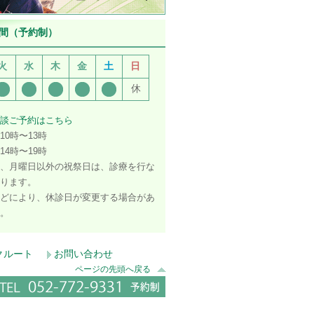
間（予約制）
火
水
木
金
土
日
休
談ご予約はこちら
10時〜13時
14時〜19時
、月曜日以外の祝祭日は、診療を行な
ります。
どにより、休診日が変更する場合があ
。
クルート
お問い合わせ
ページの先頭へ戻る