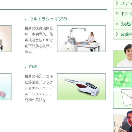
メデ
ドク
ウルトラシェイプV3
形成
最新の痩身治療器
皮膚
を日本初導入。焦
点式超音波+RFで
皮下脂肪を破壊、
除去
FNS
最新の毛穴、ニキ
ビ跡治療「フラク
ショナル・ニード
ル・システム」。
究極の美肌を