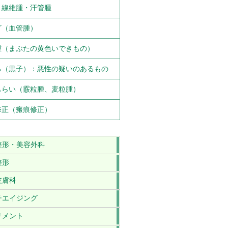
・線維腫・汗管腫
ざ（血管腫）
腫（まぶたの黄色いできもの）
ろ（黒子）：悪性の疑いのあるもの
もらい（霰粒腫、麦粒腫）
修正（瘢痕修正）
整形・美容外科
整形
皮膚科
チエイジング
リメント