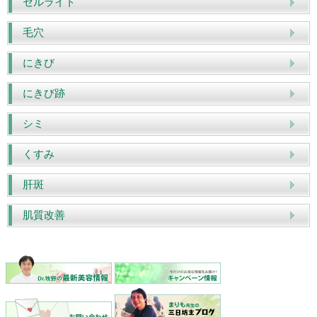
セルライト
毛穴
にきび
にきび跡
シミ
くすみ
肝斑
肌質改善