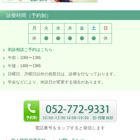
診療時間（予約制）
月
火
水
木
金
土
日
●
●
●
●
●
休
休
初診相談ご予約はこちら
午前：10時〜13時
午後：14時〜19時
日曜日、月曜日以外の祝祭日は、診療を行なっております。
学会などにより、休診日が変更する場合があります。
電話番号をタップすると発信します