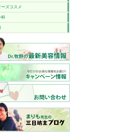
ターズコスメ
外科
科