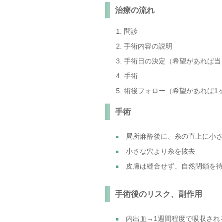
治療の流れ
問診
手術内容の説明
手術日の決定（希望があれば当
手術
術後フォロー（希望があれば1
手術
局所麻酔後に、糸の直上に小
小さな穴より糸を抜去
皮膚は縫合せず、自然閉鎖を
手術後のリスク、副作用
内出血→1週間程度で吸収され