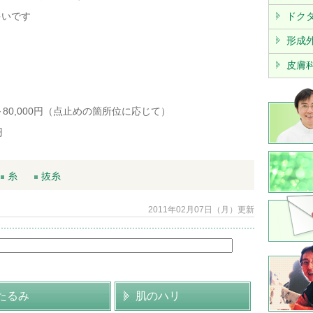
多いです
ドク
形成
皮膚
）
～80,000円（点止めの箇所位に応じて）
円
糸
抜糸
2011年02月07日（月）更新
たるみ
肌のハリ