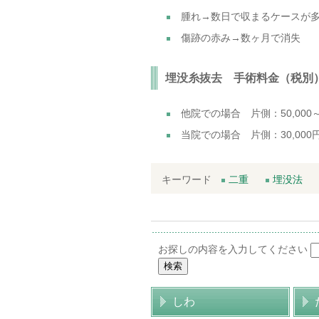
腫れ→数日で収まるケースが
傷跡の赤み→数ヶ月で消失
埋没糸抜去 手術料金（税別
他院での場合 片側：50,000
当院での場合 片側：30,000
キーワード
二重
埋没法
お探しの内容を入力してください
しわ