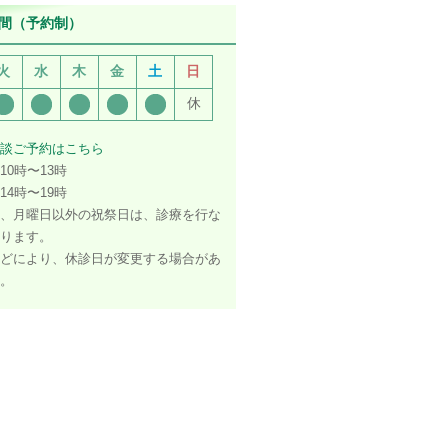
間（予約制）
火
水
木
金
土
日
休
談ご予約はこちら
10時〜13時
14時〜19時
、月曜日以外の祝祭日は、診療を行な
ります。
どにより、休診日が変更する場合があ
。