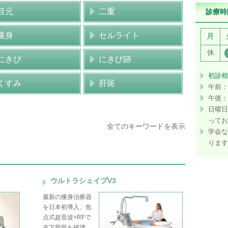
目元
二重
診療時
痩身
セルライト
月
休
にきび
にきび跡
初診相
くすみ
肝斑
午前：
午後：
日曜日
ってお
全てのキーワードを表示
学会な
ります
ウルトラシェイプV3
最新の痩身治療器
を日本初導入。焦
点式超音波+RFで
皮下脂肪を破壊、