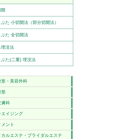
切開
まぶた 小切開法（部分切開法）
ぶた 全切開法
み埋没法
ぶた(二重) 埋没法
整形・美容外科
整形
皮膚科
チエイジング
リメント
ィカルエステ・ブライダルエステ