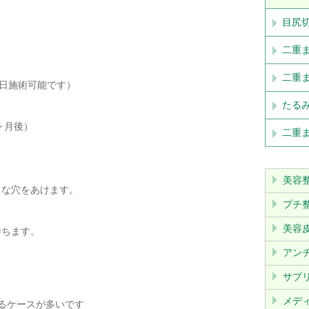
目尻
二重
二重ま
日施術可能です）
たる
ヶ月後）
二重ま
美容
さな穴をあけます。
プチ
美容
待ちます。
アン
サプ
メデ
るケースが多いです