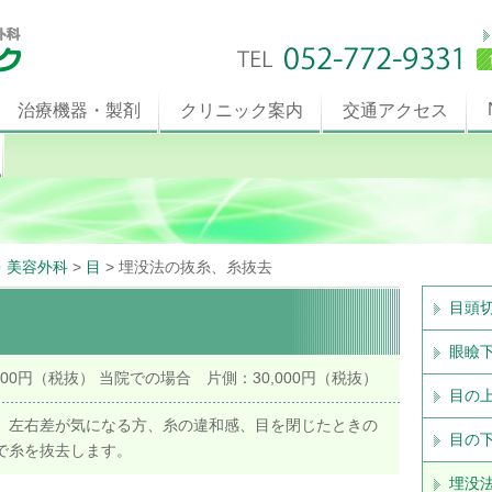
治療機器・製剤
クリニック案内
交通アクセス
・美容外科
>
目
>
埋没法の抜糸、糸抜去
目頭
眼瞼
,000円（税抜） 当院での場合 片側：30,000円（税抜）
目の
、左右差が気になる方、糸の違和感、目を閉じたときの
目の
で糸を抜去します。
埋没