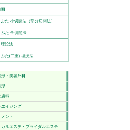
切開
まぶた 小切開法（部分切開法）
ぶた 全切開法
み埋没法
ぶた(二重) 埋没法
整形・美容外科
整形
皮膚科
チエイジング
リメント
ィカルエステ・ブライダルエステ