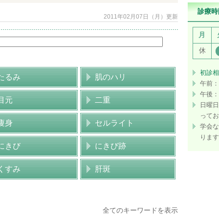
診療時
2011年02月07日（月）更新
月
休
初診相
たるみ
肌のハリ
午前：
午後：
目元
二重
日曜日
ってお
痩身
セルライト
学会な
ります
にきび
にきび跡
くすみ
肝斑
全てのキーワードを表示