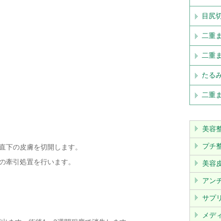
目尻
二重
二重ま
たる
二重ま
美容
プチ
直下の皮膚を切開します。
の牽引処置を行います。
美容
アン
サプ
メデ