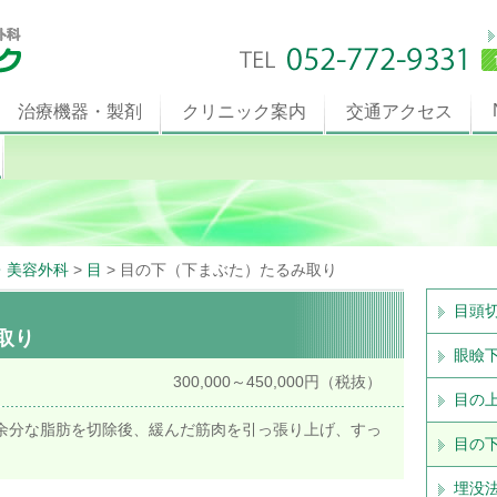
治療機器・製剤
クリニック案内
交通アクセス
・美容外科
>
目
>
目の下（下まぶた）たるみ取り
目頭
取り
眼瞼
300,000～450,000円（税抜）
目の
余分な脂肪を切除後、緩んだ筋肉を引っ張り上げ、すっ
目の
埋没