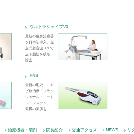
ウルトラシェイプV3
最新の痩身治療器
を日本初導入。焦
点式超音波+RFで
皮下脂肪を破壊、
除去
FNS
最新の毛穴、ニキ
ビ跡治療「フラク
ショナル・ニード
ル・システム」。
究極の美肌を
治療機器・製剤
院長紹介
交通アクセス
NEWS
リ