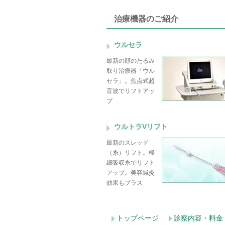
治療機器のご紹介
ウルセラ
最新の顔のたるみ
取り治療器「ウル
セラ」。焦点式超
音波でリフトアッ
プ
ウルトラVリフト
最新のスレッド
（糸）リフト。極
細吸収糸でリフト
アップ。美容鍼灸
効果もプラス
トップページ
診察内容・料金