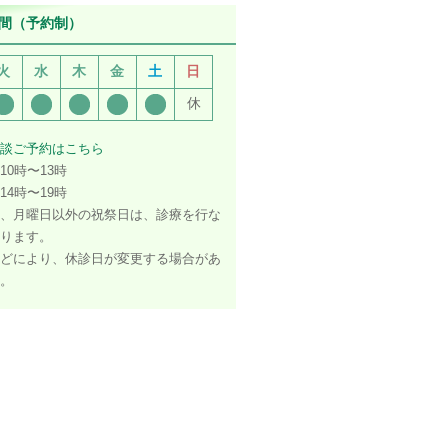
間（予約制）
火
水
木
金
土
日
休
談ご予約はこちら
10時〜13時
14時〜19時
、月曜日以外の祝祭日は、診療を行な
ります。
どにより、休診日が変更する場合があ
。