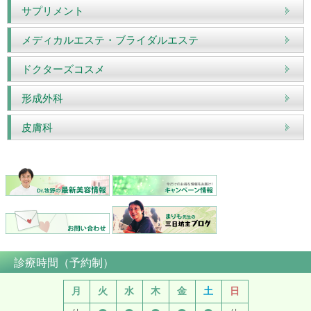
サプリメント
メディカルエステ・ブライダルエステ
ドクターズコスメ
形成外科
皮膚科
診療時間（予約制）
月
火
水
木
金
土
日