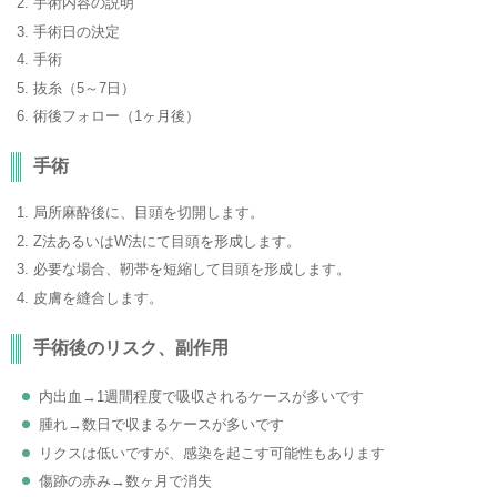
手術内容の説明
手術日の決定
手術
抜糸（5～7日）
術後フォロー（1ヶ月後）
手術
局所麻酔後に、目頭を切開します。
Z法あるいはW法にて目頭を形成します。
必要な場合、靭帯を短縮して目頭を形成します。
皮膚を縫合します。
手術後のリスク、副作用
内出血→1週間程度で吸収されるケースが多いです
腫れ→数日で収まるケースが多いです
リクスは低いですが、感染を起こす可能性もあります
傷跡の赤み→数ヶ月で消失