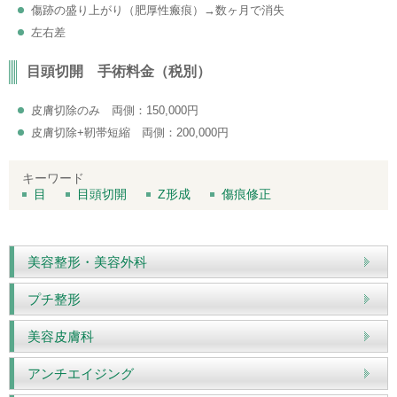
傷跡の盛り上がり（肥厚性瘢痕）→数ヶ月で消失
左右差
目頭切開 手術料金（税別）
皮膚切除のみ 両側：150,000円
皮膚切除+靭帯短縮 両側：200,000円
キーワード
目
目頭切開
Z形成
傷痕修正
美容整形・美容外科
プチ整形
美容皮膚科
アンチエイジング